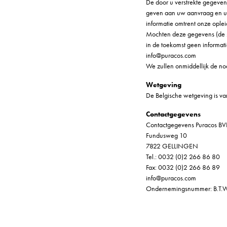
De door u verstrekte gegeve
geven aan uw aanvraag en u v
informatie omtrent onze oplei
Mochten deze gegevens (de sch
in de toekomst geen informatie
info@puracos.com
We zullen onmiddellijk de no
Wetgeving
De Belgische wetgeving is v
Contactgegevens
Contactgegevens Puracos BV
Fundusweg 10
7822 GELLINGEN
Tel.: 0032 (0)2 266 86 80
Fax: 0032 (0)2 266 86 89
info@puracos.com
Ondernemingsnummer: B.T.W