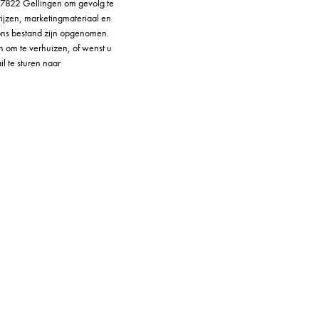
 7822 Gellingen om gevolg te
rijzen, marketingmateriaal en
n ons bestand zijn opgenomen.
n om te verhuizen, of wenst u
il te sturen naar