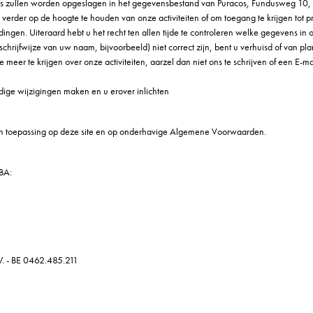
ns zullen worden opgeslagen in het gegevensbestand van Puracos, Fundusweg 10,
erder op de hoogte te houden van onze activiteiten of om toegang te krijgen tot p
dingen. Uiteraard hebt u het recht ten allen tijde te controleren welke gegevens i
rijfwijze van uw naam, bijvoorbeeld) niet correct zijn, bent u verhuisd of van pla
 meer te krijgen over onze activiteiten, aarzel dan niet ons te schrijven of een E-ma
dige wijzigingen maken en u erover inlichten
an toepassing op deze site en op onderhavige Algemene Voorwaarden.
BA:
. - BE 0462.485.211