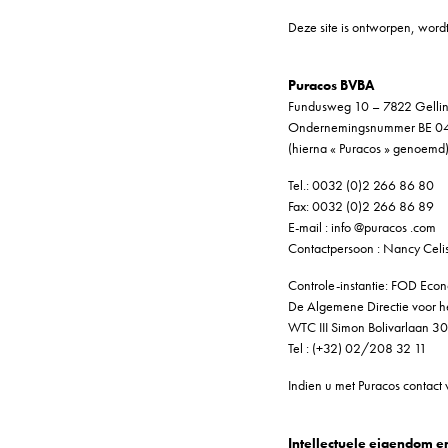
Deze site is ontworpen, word
Puracos BVBA
Fundusweg 10 – 7822 Gelli
Ondernemingsnummer BE 04
(hierna « Puracos » genoemd
Tel.: 0032 (0)2 266 86 80
Fax: 0032 (0)2 266 86 89
E-mail : info @puracos .com
Contactpersoon : Nancy Celi
Controle-instantie: FOD Ec
De Algemene Directie voor 
WTC III Simon Bolivarlaan 30
Tel : (+32) 02/208 32 11
Indien u met Puracos contact 
Intellectuele eigendom 