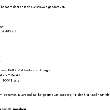
t beheerd door en is de exclusieve eigendom van :
ngen
62.485.211
)
s
onomie, KMO, Middenstand en Energie
het KMO-Beleid
 - 1000 Brussel
wil opnemen in verband met het gebruik van deze site, klik dan hier. (mail naar in
en handelsmerken