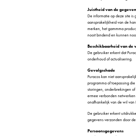
Juistheid van de gegeve
De informatie op deze site is
aansprakelijkheid van de hand
merken, het gammma producten
nooit bindend en kunnen noo
Beschikbaarheid van de 
De gebruiker erkent dat Pura
onderhoud of actualisering.
Gevolgschade
Puracos kan niet aansprakelij
programma of toepassing die 
storingen, onderbrekingen of 
ermee verbonden netwerken of
onafhankelijk van de wil van 
De gebruiker erkent uitdrukke
gegevens verzonden door de g
Persoonsgegevens