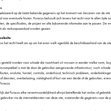
ns
 gebaseerd op de laatst bekende gegevens op het moment van lanceren van de site. P
 voor eventuele fouten. Puracos behoudt zich tevens het recht voor te allen tijde 
, de specificaties, de prijzen en alle bijkomende informatie aan te passen. De w
it als verkoopsaanbod worden gezien.
website
cos het recht heeft om op om het even welk ogenblik de beschikbaarheid van de si
k gesteld worden voor schade die voortvloeit uit virussen in eender welke vorm, b
incompatibel is met de door de gebruiker aangewende infrastructuur, noch schade 
fouten, evolutie, herstel, controle, onderhoud, technisch probleem, onderbrekinge
 diensten, overbelasting, nalatigheid of fout van een derde of de gebruiker, even
Puracos.
lijk dat Puracos elke verantwoordelijkheid afwijst betreffende het verlies of gebre
ebruiker via de internetdiensten van deze site, waaronder de gegevens voor de pe