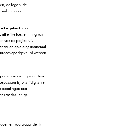
en, de logo’s, de
rmd zijn door
 elke gebruik voor
hriftelijke toestemming van
en van de pagina’s is
teriaal en opleidingsmateriaal
 Puracos goedgekeurd werden.
jn van toepassing voor deze
asbaar is, of strijdig is met
e bepalingen niet
ns tot doel enige
te doen en voorafgaandelijk