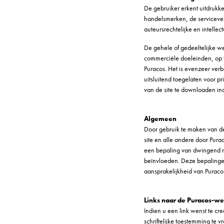
De gebruiker erkent uitdrukke
handelsmerken, de serviceve
auteursrechtelijke en intelle
De gehele of gedeeltelijke we
commerciële doeleinden, op we
Puracos. Het is evenzeer ver
uitsluitend toegelaten voor pr
van de site te downloaden i
Algemeen
Door gebruik te maken van de
site en alle andere door Pura
een bepaling van dwingend re
beïnvloeden. Deze bepalingen
aansprakelijkheid van Puracos
Links naar de Puracos-we
Indien u een link wenst te cr
schriftelijke toestemming te 