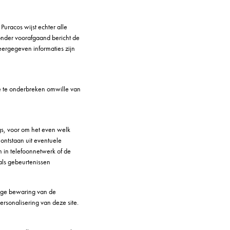
uracos wijst echter alle
zonder voorafgaand bericht de
eergegeven informaties zijn
te te onderbreken omwille van
ugs, voor om het even welk
ontstaan uit eventuele
n in telefoonnetwerk of de
als gebeurtenissen
kkige bewaring van de
rsonalisering van deze site.