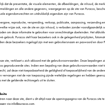
lijk dat de presentatie, de visuele elementen, de afbeeldingen, de inhoud, de merk
rmeldingen en alle andere gegevens, weergegeven op de site van Puracos, besche
ctuele eigendomsrechten en uitdrukkelijk eigendom zijn van Puracos.
ergave, reproductie, verspreiding, verkoop, publicatie, aanpassing, verzending en
lke wijze ook, van de site en zijn inhoud, is verboden zonder voorafgaandelijk sc
boden om deze informatie te gebruiken voor onrechtmatige doeleinden. Het afdrukk
ivé-gebruik. Puracos stelt haar bezoekers ook in de gelegenheid prijslijsten, fotoma
ndien deze bezoekers ingelogd zijn met een gebruikersnaam en paswoord en door
ze site, verklaart u zich akkoord met de gebruiksvoorwaarden. Deze bepalingen zi
cos geproduceerde sites. Indien een bepaling van deze gebruiksvoorwaarden niet toep
cht, zal deze niet-toepasbaarheid de geldigheid of toepasselijkheid van de ander
 vervangen niet de van toepassing zijnde wettelijke regelingen en hebben geenszi
 met de geldende rechtsregels uit te sluiten.
bsite
eëren naar deze site, dient u dit altijd naar de openingspagina van de Puracos site 
vragen via info@puracos.com.