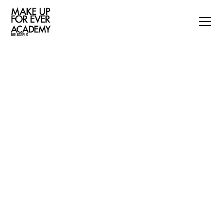
CONTACTEER ONS
WE HOREN GRAAG VAN JE.
education@makeupforever.be
+32 2/512 10 80
Kunstberg 18, 1000 Brussel